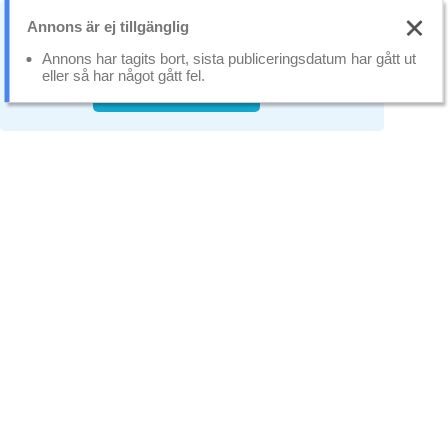
Annons är ej tillgänglig
Vi använder oss av cookies som gör att
webbplatsen fungerar bättre.
Läs mer
Annons har tagits bort, sista publiceringsdatum har gått ut
eller så har något gått fel.
Stäng
Tillåt